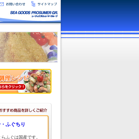
身・ふぐちり
とらふぐは国産です。