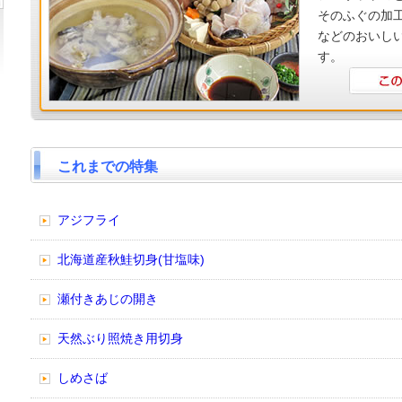
そのふぐの加
などのおいし
す。
これまでの特集
アジフライ
北海道産秋鮭切身(甘塩味)
瀬付きあじの開き
天然ぶり照焼き用切身
しめさば