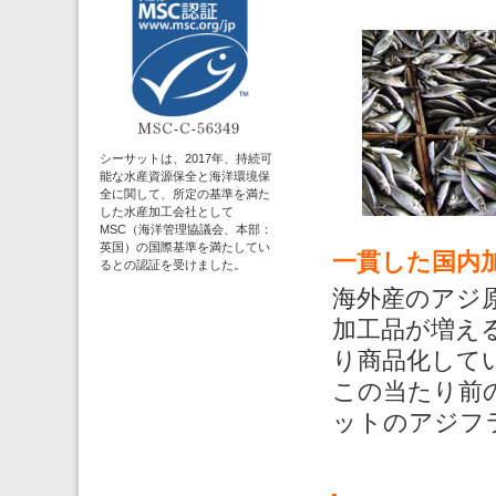
シーサットは、2017年、持続可
能な水産資源保全と海洋環境保
全に関して、所定の基準を満た
した水産加工会社として
MSC（海洋管理協議会、本部：
英国）の国際基準を満たしてい
一貫した国内
るとの認証を受けました。
海外産のアジ
加工品が増え
り商品化して
この当たり前
ットのアジフ